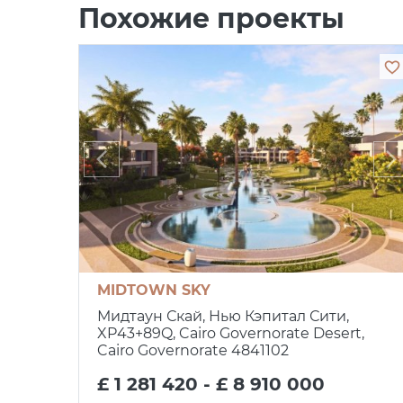
Похожие проекты
MIDTOWN SKY
Мидтаун Скай, Нью Кэпитал Сити,
XP43+89Q, Cairo Governorate Desert,
Cairo Governorate 4841102
£ 1 281 420 - £ 8 910 000