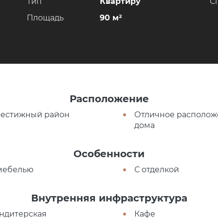
Тип
Квартиру
С
Площадь
90 м²
Расположение
естижный район
Отличное располож
дома
Особенности
мебелью
С отделкой
Внутренняя инфраструктура
ндитерская
Кафе