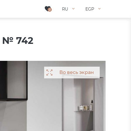
RU
RU
EGP
EGP
0
0
2 № 742
Во весь экран