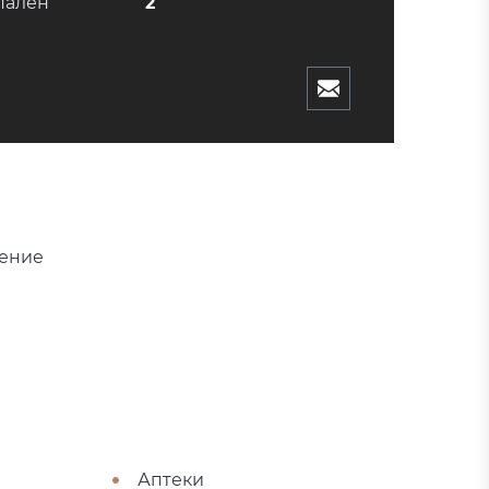
пален
2
ение
Аптеки