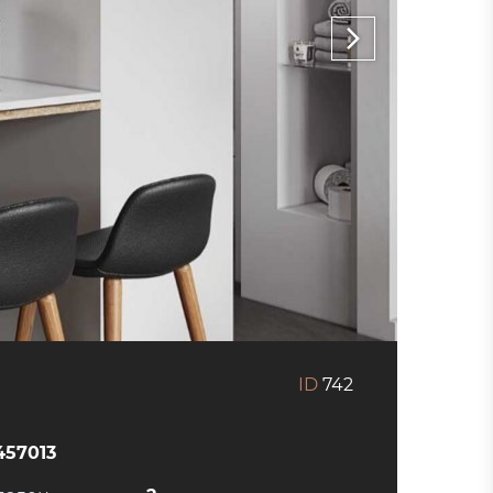
ID
742
457013