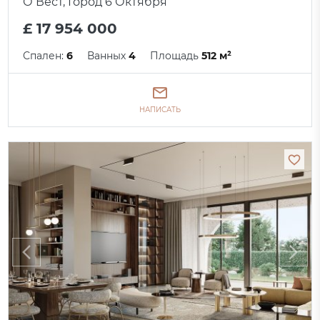
О Вест, Город 6 Октября
£ 17 954 000
Спален:
6
Ванных
4
Площадь
512 м²
НАПИСАТЬ